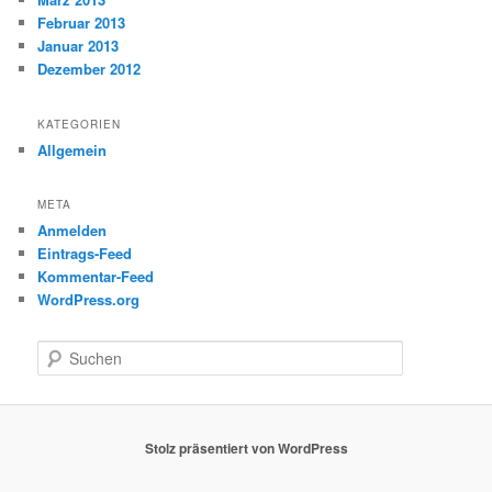
Februar 2013
Januar 2013
Dezember 2012
KATEGORIEN
Allgemein
META
Anmelden
Eintrags-Feed
Kommentar-Feed
WordPress.org
S
u
c
h
e
Stolz präsentiert von WordPress
n