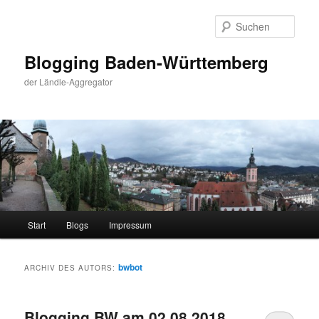
Zum
Zum
primären
sekundären
Such
Inhalt
Inhalt
springen
springen
Blogging Baden-Württemberg
der Ländle-Aggregator
Hauptmenü
Start
Blogs
Impressum
bwbot
ARCHIV DES AUTORS:
Blogging BW am 02.08.2018