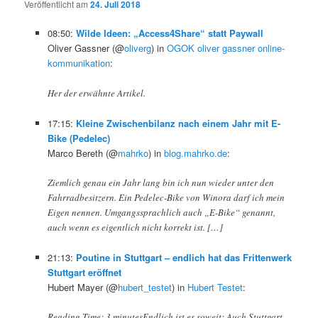
Veröffentlicht am
24. Juli 2018
08:50:
Wilde Ideen: „Access4Share“ statt Paywall
Oliver Gassner (@
oliverg
) in
OGOK oliver gassner online-
kommunikation
:
Her der erwähnte Artikel.
17:15:
Kleine Zwischenbilanz nach einem Jahr mit E-
Bike (Pedelec)
Marco Bereth (@
mahrko
) in
blog.mahrko.de
:
Ziemlich genau ein Jahr lang bin ich nun wieder unter den
Fahrradbesitzern. Ein Pedelec-Bike von Winora darf ich mein
Eigen nennen. Umgangssprachlich auch „E-Bike“ genannt,
auch wenn es eigentlich nicht korrekt ist. […]
21:13:
Poutine in Stuttgart – endlich hat das Frittenwerk
Stuttgart eröffnet
Hubert Mayer (@
hubert_testet
) in
Hubert Testet
:
Reading Time: 3 minutesEndlich ist es soweit: Auch Stuttgart