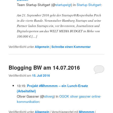
Team Startup Stuttgart (@
startupstgt
) in
Startup Stuttgart
:
Am 21. September 2016 geht der Startups@Reeperbahn Pitch
in die vierte Runde. Veranstalter Hamburg Startups und seine
Partner laden Startups ein, vor Investoren, Journalisten und
Digitalexperten um das WELT MEDIA BUDGET in Höhe von
100.000 € […]
Veröffentlicht unter
Allgemein
|
Schreibe einen Kommentar
Blogging BW am 14.07.2016
Veröffentlicht am
15. Juli 2016
13:15:
Projekt #Mhmmmm – ein Lunch-Ersatz
(Arbeitstitel)
Oliver Gassner (@
oliverg
) in
OGOK oliver gassner online-
kommunikation
:
Veröffentlicht unter
Allgemein
|
Verschlagwortet mit
Mhmmmm
|