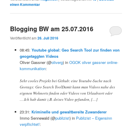
einen Kommentar
Blogging BW am 25.07.2016
Veröffentlicht am
26. Juli 2016
08:45:
Youtube global: Geo Search Tool zur finden von
geogetaggten Videos
Oliver Gassner (@
oliverg
) in
OGOK oliver gassner online-
kommunikation
:
Sehr cooles Projekt bei Github: eine Youtube-Suche nach
Geotags: Geo Search ToolDamit kann man Videos nahe des
eigenen Wohnorts finden oder Videos von Urlaubsort oder
….Ich hab damit z.B. deises Video gefunden, […]
23:31:
Kriminelle und gewaltbereite Zuwanderer
Immo Sennewald (@
publizist
) in
Publizist – Eigensinn
verpflichtet!
: