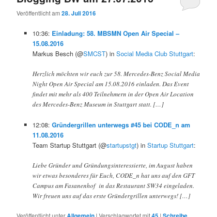
Veröffentlicht am
28. Juli 2016
10:36:
Einladung: 58. MBSMN Open Air Special –
15.08.2016
Markus Besch (@
SMCST
) in
Social Media Club Stuttgart
:
Herzlich möchten wir euch zur 58. Mercedes-Benz Social Media
Night Open Air Special am 15.08.2016 einladen. Das Event
findet mit mehr als 400 Teilnehmern in der Open Air Location
des Mercedes-Benz Museum in Stuttgart statt. […]
12:08:
Gründergrillen unterwegs #45 bei CODE_n am
11.08.2016
Team Startup Stuttgart (@
startupstgt
) in
Startup Stuttgart
:
Liebe Gründer und Gründungsinteressierte, im August haben
wir etwas besonderes für Euch, CODE_n hat uns auf den GFT
Campus am Fasanenhof in das Restaurant SW34 eingeladen.
Wir freuen uns auf das erste Gründergrillen unterwegs! […]
Veröffentlicht unter
Allgemein
|
Verschlagwortet mit
45
|
Schreibe