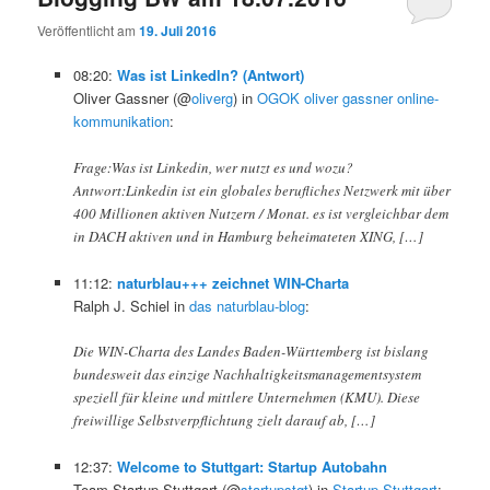
Veröffentlicht am
19. Juli 2016
08:20:
Was ist Linkedln? (Antwort)
Oliver Gassner (@
oliverg
) in
OGOK oliver gassner online-
kommunikation
:
Frage:Was ist Linkedin, wer nutzt es und wozu?
Antwort:Linkedin ist ein globales berufliches Netzwerk mit über
400 Millionen aktiven Nutzern / Monat. es ist vergleichbar dem
in DACH aktiven und in Hamburg beheimateten XING, […]
11:12:
naturblau+++ zeichnet WIN-Charta
Ralph J. Schiel in
das naturblau-blog
:
Die WIN-Charta des Landes Baden-Württemberg ist bislang
bundesweit das einzige Nachhaltigkeitsmanagementsystem
speziell für kleine und mittlere Unternehmen (KMU). Diese
freiwillige Selbstverpflichtung zielt darauf ab, […]
12:37:
Welcome to Stuttgart: Startup Autobahn
Team Startup Stuttgart (@
startupstgt
) in
Startup Stuttgart
: