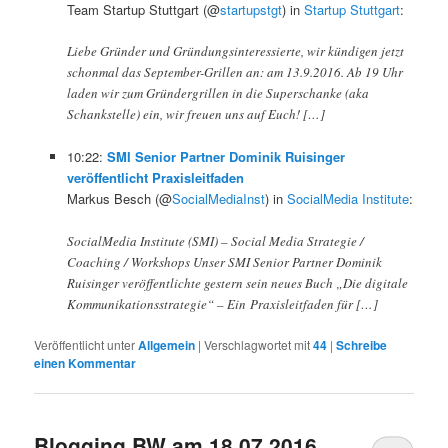
Team Startup Stuttgart (@
startupstgt
) in
Startup Stuttgart
:
Liebe Gründer und Gründungsinteressierte, wir kündigen jetzt
schonmal das September-Grillen an: am 13.9.2016. Ab 19 Uhr
laden wir zum Gründergrillen in die Superschanke (aka
Schankstelle) ein, wir freuen uns auf Euch! […]
10:22:
SMI Senior Partner Dominik Ruisinger
veröffentlicht Praxisleitfaden
Markus Besch (@
SocialMediaInst
) in
SocialMedia Institute
:
SocialMedia Institute (SMI) – Social Media Strategie /
Coaching / Workshops Unser SMI Senior Partner Dominik
Ruisinger veröffentlichte gestern sein neues Buch „Die digitale
Kommunikationsstrategie“ – Ein Praxisleitfaden für […]
Veröffentlicht unter
Allgemein
|
Verschlagwortet mit
44
|
Schreibe
einen Kommentar
Blogging BW am 18.07.2016