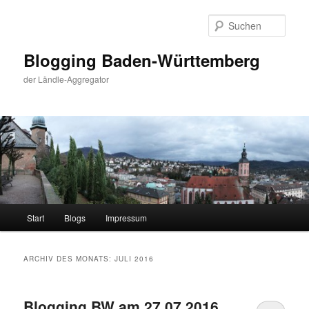
Zum
Zum
primären
sekundären
Such
Inhalt
Inhalt
springen
springen
Blogging Baden-Württemberg
der Ländle-Aggregator
Hauptmenü
Start
Blogs
Impressum
ARCHIV DES MONATS:
JULI 2016
Blogging BW am 27.07.2016