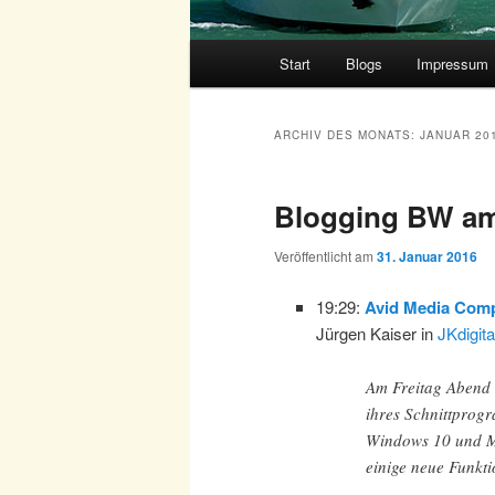
Hauptmenü
Start
Blogs
Impressum
ARCHIV DES MONATS:
JANUAR 20
Blogging BW am
Veröffentlicht am
31. Januar 2016
19:29:
Avid Media Comp
Jürgen Kaiser in
JKdigita
Am Freitag Abend (
ihres Schnittprog
Windows 10 und Ma
einige neue Funkt