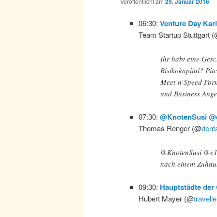
Veröffentlicht am
29. Januar 2016
06:30:
Venture Day Karl
Team Startup Stuttgart 
Ihr habt eine Gesc
Risikokapital? Pi
Meet’n’Speed Form
und Business Ange
07:30:
@KnotenSusi @e1
Thomas Renger (@
dent
@KnotenSusi @e13K
nach einem Zuhau
09:30:
Hauptstädte der 
Hubert Mayer (@
travell