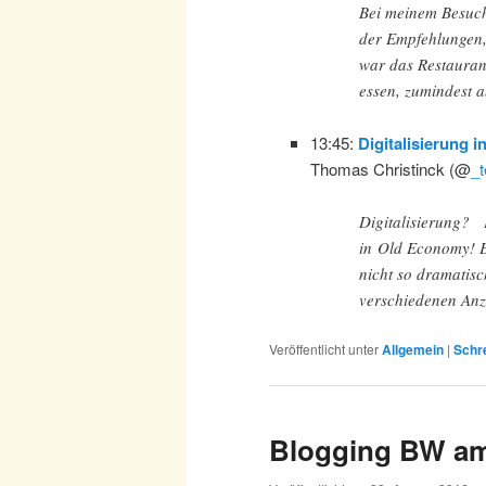
Bei meinem Besuch 
der Empfehlungen
war das Restauran
essen, zumindest a
13:45:
Digitalisierung i
Thomas Christinck (@
_
Digitalisierung? 
in Old Economy! Eu
nicht so dramatisc
verschiedenen Anz
Veröffentlicht unter
Allgemein
|
Schr
Blogging BW am