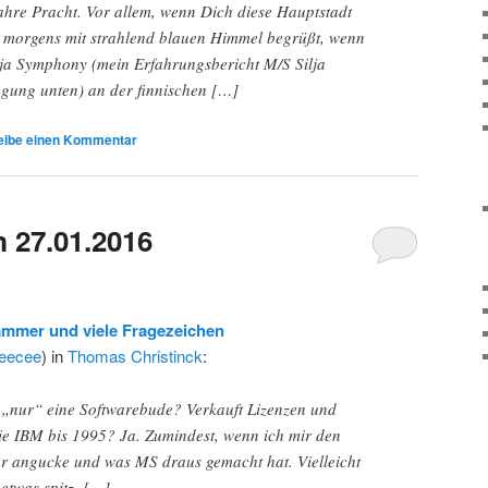
wahre Pracht. Vor allem, wenn Dich diese Hauptstadt
h morgens mit strahlend blauen Himmel begrüßt, wenn
lja Symphony (mein Erfahrungsbericht M/S Silja
gung unten) an der finnischen […]
eibe einen Kommentar
 27.01.2016
ammer und viele Fragezeichen
teecee
) in
Thomas Christinck
:
h „nur“ eine Softwarebude? Verkauft Lizenzen und
ie IBM bis 1995? Ja. Zumindest, wenn ich mir den
 angucke und was MS draus gemacht hat. Vielleicht
 etwas spitz, […]