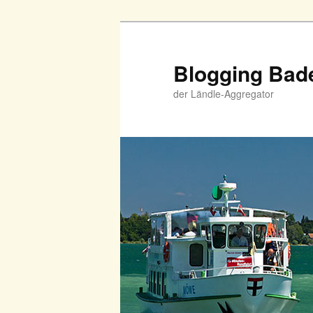
Zum
Zum
primären
sekundären
Inhalt
Inhalt
Blogging Bad
springen
springen
der Ländle-Aggregator