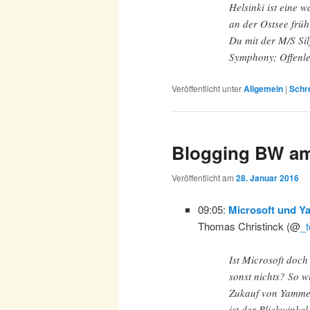
Helsinki ist eine 
an der Ostsee frü
Du mit der M/S Si
Symphony; Offenle
Veröffentlicht unter
Allgemein
|
Schr
Blogging BW am
Veröffentlicht am
28. Januar 2016
09:05:
Microsoft und Y
Thomas Christinck (@
_
Ist Microsoft doc
sonst nichts? So w
Zukauf von Yammer
ist der Blickwinkel