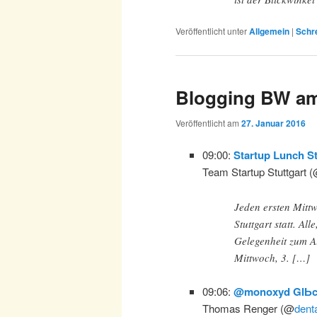
Veröffentlicht unter
Allgemein
|
Schr
Blogging BW am
Veröffentlicht am
27. Januar 2016
09:00:
Startup Lunch St
Team Startup Stuttgart 
Jeden ersten Mitt
Stuttgart statt. All
Gelegenheit zum A
Mittwoch, 3. […]
09:06:
@monoxyd GlЬc
Thomas Renger (@
dent