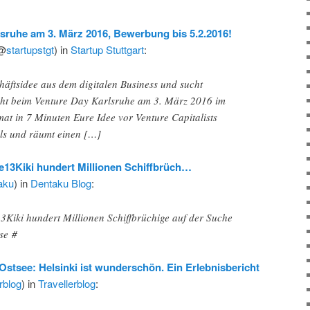
sruhe am 3. März 2016, Bewerbung bis 5.2.2016!
(@
startupstgt
) in
Startup Stuttgart
:
häftsidee aus dem digitalen Business und sucht
tcht beim Venture Day Karlsruhe am 3. März 2016 im
at in 7 Minuten Eure Idee vor Venture Capitalists
ls und räumt einen […]
3Kiki hundert Millionen Schiffbrüch…
aku
) in
Dentaku Blog
:
iki hundert Millionen Schiffbrüchige auf der Suche
se #
Ostsee: Helsinki ist wunderschön. Ein Erlebnisbericht
erblog
) in
Travellerblog
: