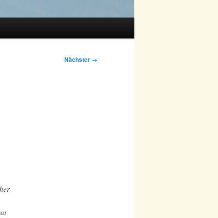
Nächster
→
sher
rat