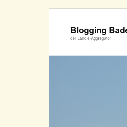
Zum
primären
Inhalt
Blogging Bad
springen
der Ländle-Aggregator