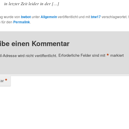
in letzter Zeit leider in der […]
rag wurde von
bwbot
unter
Allgemein
veröffentlicht und mit
btw17
verschlagwortet. 
 für den
Permalink
.
ibe einen Kommentar
*
l-Adresse wird nicht veröffentlicht.
Erforderliche Felder sind mit
markiert
*
ar