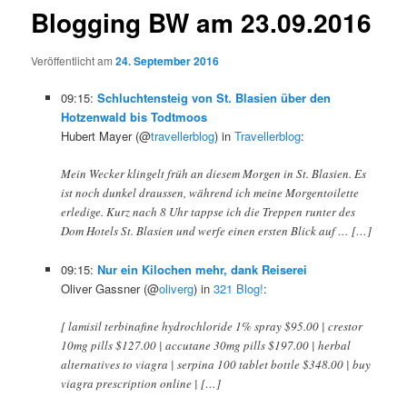
Blogging BW am 23.09.2016
Veröffentlicht am
24. September 2016
09:15:
Schluchtensteig von St. Blasien über den
Hotzenwald bis Todtmoos
Hubert Mayer (@
travellerblog
) in
Travellerblog
:
Mein Wecker klingelt früh an diesem Morgen in St. Blasien. Es
ist noch dunkel draussen, während ich meine Morgentoilette
erledige. Kurz nach 8 Uhr tappse ich die Treppen runter des
Dom Hotels St. Blasien und werfe einen ersten Blick auf … […]
09:15:
Nur ein Kilochen mehr, dank Reiserei
Oliver Gassner (@
oliverg
) in
321 Blog!
:
[ lamisil terbinafine hydrochloride 1% spray $95.00 | crestor
10mg pills $127.00 | accutane 30mg pills $197.00 | herbal
alternatives to viagra | serpina 100 tablet bottle $348.00 | buy
viagra prescription online | […]