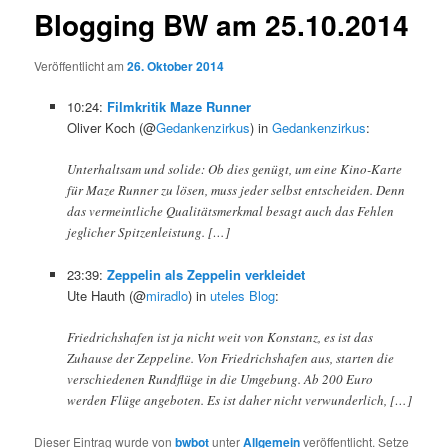
Blogging BW am 25.10.2014
Veröffentlicht am
26. Oktober 2014
10:24:
Filmkritik Maze Runner
Oliver Koch (@
Gedankenzirkus
) in
Gedankenzirkus
:
Unterhaltsam und solide: Ob dies genügt, um eine Kino-Karte
für Maze Runner zu lösen, muss jeder selbst entscheiden. Denn
das vermeintliche Qualitätsmerkmal besagt auch das Fehlen
jeglicher Spitzenleistung. […]
23:39:
Zeppelin als Zeppelin verkleidet
Ute Hauth (@
miradlo
) in
uteles Blog
:
Friedrichshafen ist ja nicht weit von Konstanz, es ist das
Zuhause der Zeppeline. Von Friedrichshafen aus, starten die
verschiedenen Rundflüge in die Umgebung. Ab 200 Euro
werden Flüge angeboten. Es ist daher nicht verwunderlich, […]
Dieser Eintrag wurde von
bwbot
unter
Allgemein
veröffentlicht. Setze