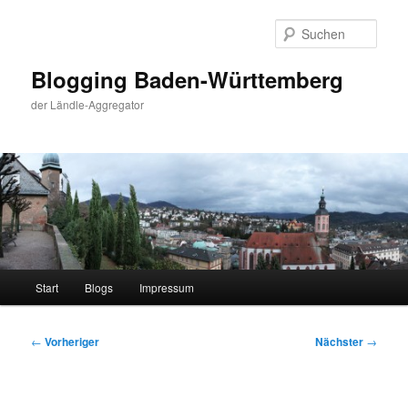
Zum
primären
Such
Inhalt
springen
Blogging Baden-Württemberg
der Ländle-Aggregator
Hauptmenü
Start
Blogs
Impressum
Beitragsnavigation
←
Vorheriger
Nächster
→