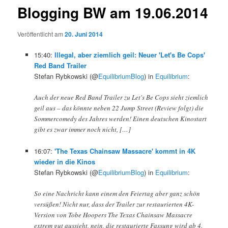
Blogging BW am 19.06.2014
Veröffentlicht am
20. Juni 2014
15:40:
Illegal, aber ziemlich geil: Neuer 'Let's Be Cops'
Red Band Trailer
Stefan Rybkowski (@
EquilibriumBlog
) in
Equilibrium
:
Auch der neue Red Band Trailer zu Let's Be Cops sieht ziemlich
geil aus – das könnte neben 22 Jump Street (Review folgt) die
Sommercomedy des Jahres werden! Einen deutschen Kinostart
gibt es zwar immer noch nicht, […]
16:07:
'The Texas Chainsaw Massacre' kommt in 4K
wieder in die Kinos
Stefan Rybkowski (@
EquilibriumBlog
) in
Equilibrium
:
So eine Nachricht kann einem den Feiertag aber ganz schön
versüßen! Nicht nur, dass der Trailer zur restaurierten 4K-
Version von Tobe Hoopers The Texas Chainsaw Massacre
extrem gut aussieht, nein, die restaurierte Fassung wird ab 4.