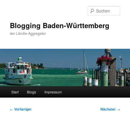
Zum
primären
Such
Inhalt
springen
Blogging Baden-Württemberg
der Ländle-Aggregator
Hauptmenü
Start
Blogs
Impressum
Beitragsnavigation
←
Vorheriger
Nächster
→