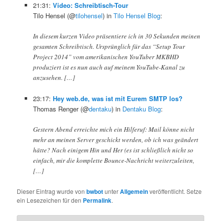
21:31:
Video: Schreibtisch-Tour
Tilo Hensel (@
tilohensel
) in
Tilo Hensel Blog
:
In diesem kurzen Video präsentiere ich in 30 Sekunden meinen
gesamten Schreibtisch. Ursprünglich für das “Setup Tour
Project 2014” vom amerikanischen YouTuber MKBHD
produziert ist es nun auch auf meinem YouTube-Kanal zu
anzusehen. […]
23:17:
Hey web.de, was ist mit Eurem SMTP los?
Thomas Renger (@
dentaku
) in
Dentaku Blog
:
Gestern Abend erreichte mich ein Hilferuf: Mail könne nicht
mehr an meinen Server geschickt werden, ob ich was geändert
hätte? Nach einigem Hin und Her (es ist schließlich nicht so
einfach, mir die komplette Bounce-Nachricht weiterzuleiten,
[…]
Dieser Eintrag wurde von
bwbot
unter
Allgemein
veröffentlicht. Setze
ein Lesezeichen für den
Permalink
.