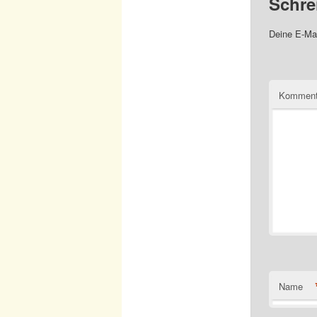
Schre
Deine E-Mai
Komment
Name