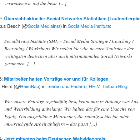
verweisen wie auf die beste […]
9:
Übersicht aktueller Social Networks Statistiken (Laufend ergä
kus Besch (@
SocialMediaInst
) in
SocialMedia Institute
:
SocialMedia Institute (SMI) – Social Media Strategie / Coaching /
Recruiting / Workshops Wir stellen hier die neusten Statistiken der
wichtigsten deutschen aber auch internationalen Social Networks
zusammen. […]
5:
Mitarbeiter halten Vorträge vor und für Kollegen
s Heim (@
HeimBau
) in
Teeren und Federn | HEIM Tiefbau Blog
:
Wer unsere Beiträge regelmäßig liest, kennt unsere Haltung was Aus-
und Weiterbildung anbelangt. Wir halten das für eine Ursache von
Erfolg. Gut ausgebildete Mitarbeiter, die ständig schlechte oder
unzureichende Arbeit abliefern – das passt […]
4:
Jetzt mitvoten beim Deutschen Webvideopreis