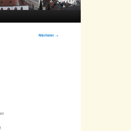
Nächster
→
das
d
g