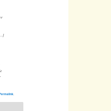
er
[…]
r
ie
r
Permalink
.