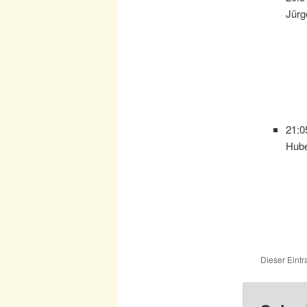
Jürg
21:0
Hube
Dieser Eint