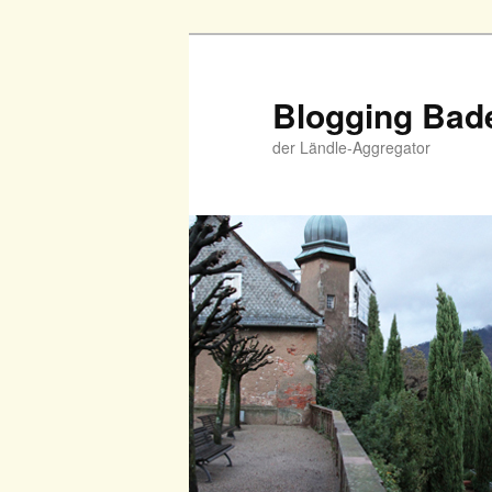
Zum
primären
Inhalt
Blogging Bad
springen
der Ländle-Aggregator