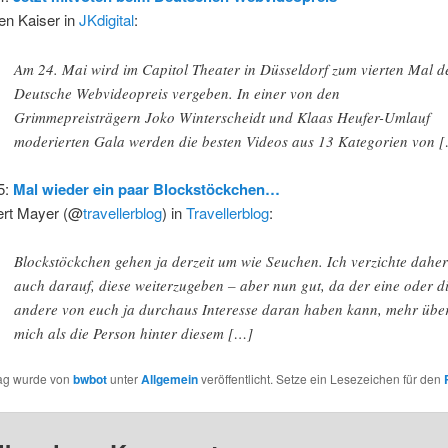
en Kaiser in
JKdigital
:
Am 24. Mai wird im Capitol Theater in Düsseldorf zum vierten Mal d
Deutsche Webvideopreis vergeben. In einer von den
Grimmepreisträgern Joko Winterscheidt und Klaas Heufer-Umlauf
moderierten Gala werden die besten Videos aus 13 Kategorien von 
5:
Mal wieder ein paar Blockstöckchen…
rt Mayer (@
travellerblog
) in
Travellerblog
:
Blockstöckchen gehen ja derzeit um wie Seuchen. Ich verzichte dahe
auch darauf, diese weiterzugeben – aber nun gut, da der eine oder d
andere von euch ja durchaus Interesse daran haben kann, mehr übe
mich als die Person hinter diesem […]
rag wurde von
bwbot
unter
Allgemein
veröffentlicht. Setze ein Lesezeichen für den