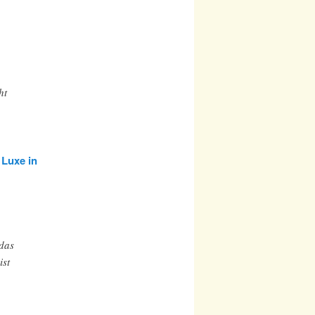
ht
 Luxe in
 das
ist