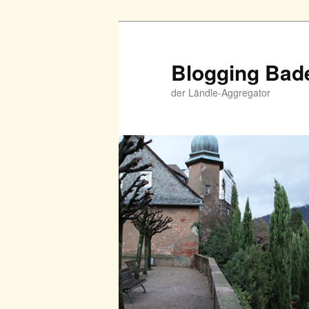
Zum
primären
Inhalt
Blogging Bad
springen
der Ländle-Aggregator