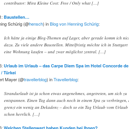
contributor: Mira Kleine Cost: Free / Only what […]
1:
Baustellen…
ing Schürig (@
hensch
) in
Blog von Henning Schürig
:
Ich hätte ja einige Blog-Themen auf Lager, aber gerade komm ich nic
dazu. Zu viele andere Baustellen. Mittelfristig möchte ich in Stuttgart
eine Wohnung kaufen – und zwar möglichst zentral. […]
6:
Urlaub im Urlaub – das Carpe Diem Spa im Hotel Concorde de
 / Türkei
rt Mayer (@
travellerblog
) in
Travellerblog
:
Strandurlaub ist ja schon etwas angenehmes, angetreten, um sich zu
entspannen. Einen Tag dann auch noch in einem Spa zu verbringen,
grenzt ein wenig an Dekadenz – doch so ein Tag Urlaub vom Urlaub 
schon herrlich. […]
6:
Welchen Stellenwert haben Kunden bei Ihnen?