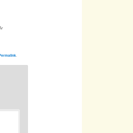
de
Permalink
.