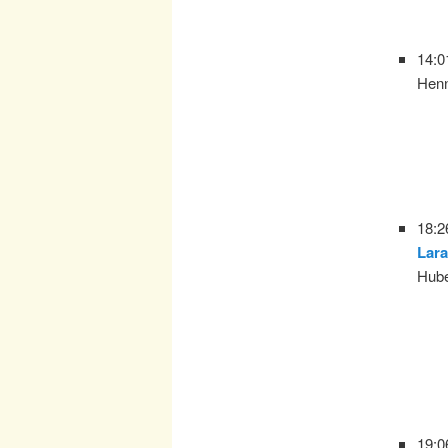
14:0
Henn
18:2
Lara
Hube
19:0